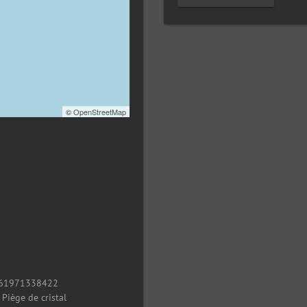
©
OpenStreetMap
61971338422
/
Piège de cristal