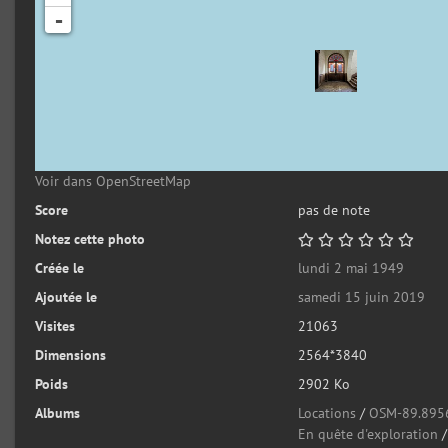
-
Voir dans OpenStreetMap
Score
pas de note
Notez cette photo
Créée le
lundi 2 mai 1949
Ajoutée le
samedi 15 juin 2019
Visites
21063
Dimensions
2564*3840
Poids
2902 Ko
Albums
Locations
/
OSM-89.895
En quête d'exploration