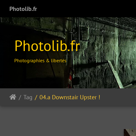
Photolib.fr
Photolib.fr
Photographies & libertés
Tag
04.a Downstair Upster !