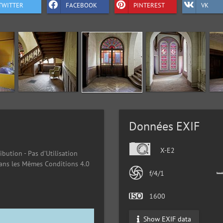
TWITTER
FACEBOOK
PINTEREST
VK
Données EXIF
X-E2
ibution - Pas d’Utilisation
ans les Mêmes Conditions 4.0
f/4/1
1600
Show EXIF data