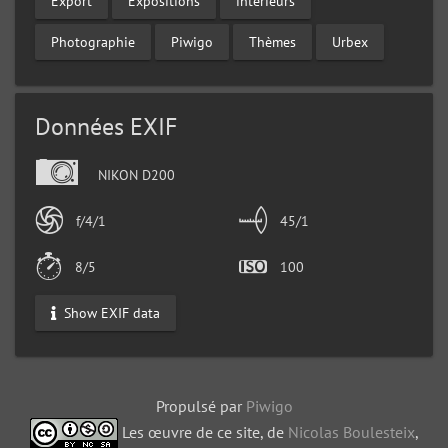
Export
Expositions
intérieurs
Photographie
Piwigo
Thèmes
Urbex
Données EXIF
NIKON D200
f/4/1
45/1
8/5
100
Show EXIF data
Propulsé par
Piwigo
Les œuvre de ce site, de
Nicolas Boulesteix
,