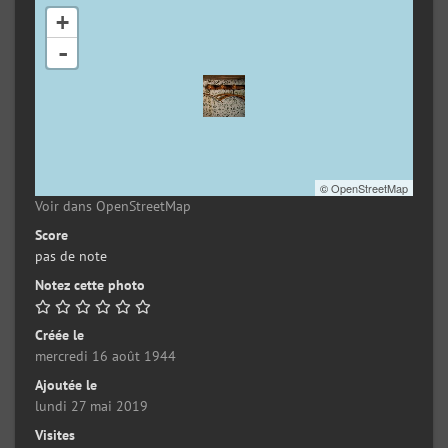
+
-
©
OpenStreetMap
Voir dans OpenStreetMap
Score
pas de note
Notez cette photo
Créée le
mercredi 16 août 1944
Ajoutée le
lundi 27 mai 2019
Visites