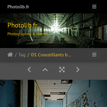
Photolib.fr
Photolib.fr
Photographies & libertés
Tag
03. Croustillants bleus sur lit de murs jaunes