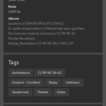
Poids
2439 Ko
Albums
Locations
/
OSM-89.89561971338422
En quête d'exploration
/
L'Hôpital des deux gardiens
Par Licences Creative Commons
/
CC-BY-NC-SA
Nicolas Boulesteix
Nicolas_Boulesteix
/
CC-BY-NC-SA
/
1991
/
07
Tags
Architecture
CC-BY-NC-SA 4.0
Couloirs - Corridors
Decay
intérieurs
Sanatorium
Thèmes
Urbex