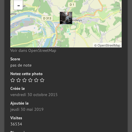
-
©
OpenStreetMap
Voir dans OpenStreetMap
Score
pas de note
Notez cette photo
Créée le
vendredi 30 octobre 2015
Ajoutée le
jeudi 30 mai 2019
Visites
36534