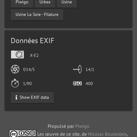
Piwigo
Urbex
Usine
Usine La Soie - Filature
Données EXIF
X-E2
f/14/5
14/1
1/90
400
Show EXIF data
Propulsé par
Piwigo
Les œuvre de ce site, de
Nicolas Boulesteix
,