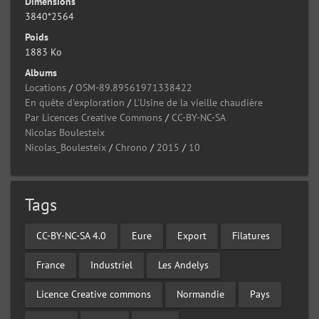
Dimensions
3840*2564
Poids
1883 Ko
Albums
Locations
/
OSM-89.89561971338422
En quête d'exploration
/
L'Usine de la vieille chaudière
Par Licences Creative Commons
/
CC-BY-NC-SA
Nicolas Boulesteix
Nicolas_Boulesteix
/
Chrono
/
2015
/
10
Tags
CC-BY-NC-SA 4.0
Eure
Export
Filatures
France
Industriel
Les Andelys
Licence Creative commons
Normandie
Pays