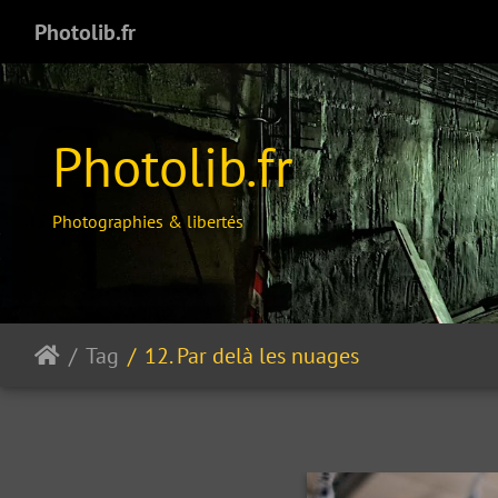
Photolib.fr
Photolib.fr
Photographies & libertés
Tag
12. Par delà les nuages