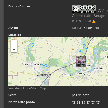
Droits d’auteur
CC Attr
Commerciale - Partage d
International
Auteur
Nicolas Boulesteix
Location
+
-
Voir dans OpenStreetMap
Score
pas de note
Notez cette photo