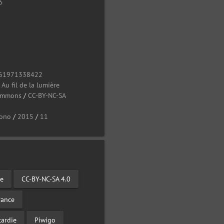
5
61971338422
/
Au fil de la lumière
Commons
/
CC-BY-NC-SA
ono
/
2015
/
11
de
CC-BY-NC-SA 4.0
rance
cardie
Piwigo