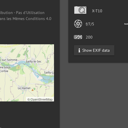
X-T10
ibution - Pas d’Utilisation
ans les Mêmes Conditions 4.0
f/7/5
200
Show EXIF data
©
OpenStreetMap