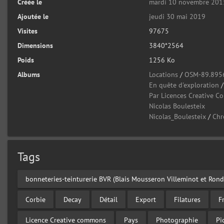
Créée le
mardi 10 novembre 201
Ajoutée le
jeudi 30 mai 2019
Visites
97675
Dimensions
3840*2564
Poids
1256 Ko
Albums
Locations
/
OSM-89.895
En quête d'exploration
Par Licences Creative 
Nicolas Boulesteix
Nicolas_Boulesteix
/
Chr
Tags
bonneteries-teinturerie BVR (Blais Mousseron Villeminot et Ron
Corbie
Decay
Détail
Export
Filatures
F
Licence Creative commons
Pays
Photographie
Pi