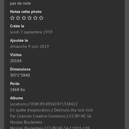
pas de note
Notez cette photo
Créée le
lundi 7 septembre 1959
Ajoutée le
dimanche 9 juin 2019
Visites
20104
Dimensions
3071*3840
Poids
1868 Ko
Albums
Locations
/
OSM-89.89561971338422
En quête d'exploration
/
Delirium, the lost visit
Par Licences Creative Commons
/
CC-BY-NC-SA
Nicolas Boulesteix
Nicolas_Boulesteix
/
CC-BY-NC-SA
/
1959
/
09