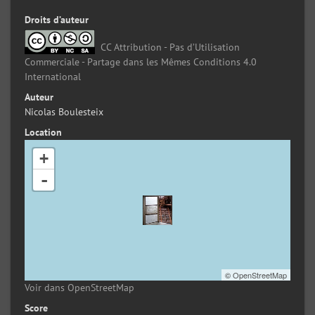
Droits d’auteur
CC Attribution - Pas d’Utilisation
Commerciale - Partage dans les Mêmes Conditions 4.0
International
Auteur
Nicolas Boulesteix
Location
+
-
©
OpenStreetMap
Voir dans OpenStreetMap
Score