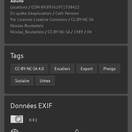
Albums
Locations
/
OSM-89.89561971338422
En quête d'exploration
/
Cath Pension
Par Licences Creative Commons
/
CC-BY-NC-SA
Nicolas Boulesteix
Nicolas_Boulesteix
/
CC-BY-NC-SA
/
1989
/
04
Tags
CC-BY-NC-SA 4.0
Escaliers
Export
Piwigo
Scolaire
Urbex
Données EXIF
X-E2