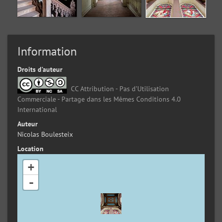
Information
Droits d’auteur
CC Attribution - Pas d’Utilisation
Commerciale - Partage dans les Mêmes Conditions 4.0
International
Auteur
Nicolas Boulesteix
Location
+
-