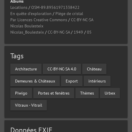
Albums
Locations
/
OSM-89.89561971338422
En quête d'exploration
/
Piège de cristal
Par Licences Creative Commons
/
CC-BY-NC-SA
Nicolas Boulesteix
Nicolas_Boulesteix
/
CC-BY-NC-SA
/
1949
/
05
Tags
Architecture
CC-BY-NC-SA 4.0
Château
Demeures & Châteaux
Export
intérieurs
Piwigo
Portes et fenêtres
Thèmes
Urbex
Vitraux - Vitrail
Données EXIF