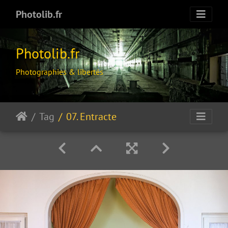
Photolib.fr
Photolib.fr
Photographies & libertés
Tag
07. Entracte