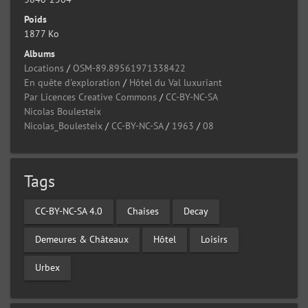
Poids
1877 Ko
Albums
Locations
/
OSM-89.89561971338422
En quête d'exploration
/
Hôtel du Val luxuriant
Par Licences Creative Commons
/
CC-BY-NC-SA
Nicolas Boulesteix
Nicolas_Boulesteix
/
CC-BY-NC-SA
/
1963
/
08
Tags
CC-BY-NC-SA 4.0
Chaises
Decay
Demeures & Châteaux
Hôtel
Loisirs
Urbex