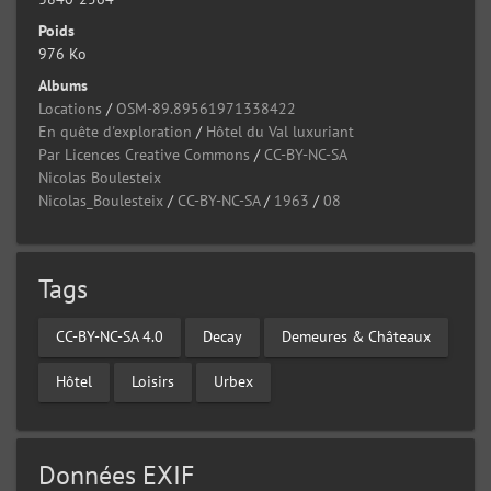
Poids
976 Ko
Albums
Locations
/
OSM-89.89561971338422
En quête d'exploration
/
Hôtel du Val luxuriant
Par Licences Creative Commons
/
CC-BY-NC-SA
Nicolas Boulesteix
Nicolas_Boulesteix
/
CC-BY-NC-SA
/
1963
/
08
Tags
CC-BY-NC-SA 4.0
Decay
Demeures & Châteaux
Hôtel
Loisirs
Urbex
Données EXIF