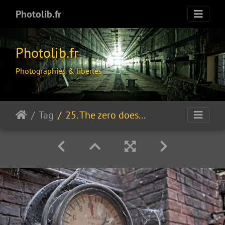
Photolib.fr
Photolib.fr
Photographies & libertés
Tag
25. The zero doesn't exist / Le zéro n'existe pas