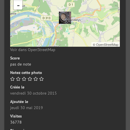
-
©
OpenStreetMap
Voir dans OpenStreetMap
Score
pas de note
Notez cette photo
Créée le
vendredi 30 octobre 2015
Ajoutée le
jeudi 30 mai 2019
Visites
36778