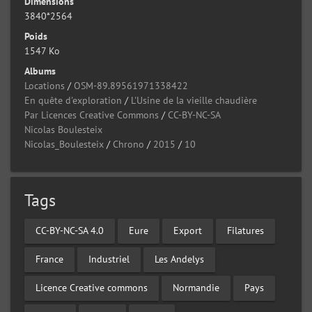
Dimensions
3840*2564
Poids
1547 Ko
Albums
Locations
/
OSM-89.89561971338422
En quête d'exploration
/
L'Usine de la vieille chaudière
Par Licences Creative Commons
/
CC-BY-NC-SA
Nicolas Boulesteix
Nicolas_Boulesteix
/
Chrono
/
2015
/
10
Tags
CC-BY-NC-SA 4.0
Eure
Export
Filatures
France
Industriel
Les Andelys
Licence Creative commons
Normandie
Pays