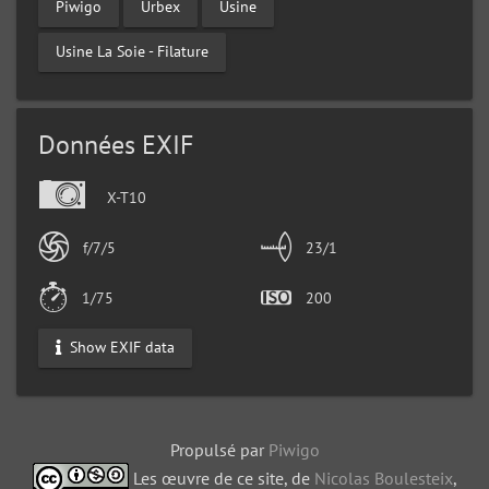
Piwigo
Urbex
Usine
Usine La Soie - Filature
Données EXIF
X-T10
f/7/5
23/1
1/75
200
Show EXIF data
Propulsé par
Piwigo
Les œuvre de ce site, de
Nicolas Boulesteix
,