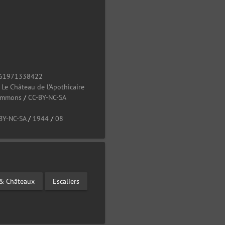
61971338422
/
Le Château de l'Apothicaire
Commons
/
CC-BY-NC-SA
BY-NC-SA
/
1944
/
08
& Châteaux
Escaliers