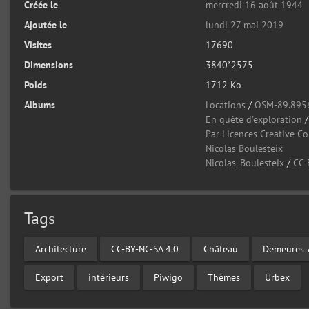
Créée le
mercredi 16 août 1944
Ajoutée le
lundi 27 mai 2019
Visites
17690
Dimensions
3840*2575
Poids
1712 Ko
Albums
Locations
/
OSM-89.895
En quête d'exploration
Par Licences Creative 
Nicolas Boulesteix
Nicolas_Boulesteix
/
CC-
Tags
Architecture
CC-BY-NC-SA 4.0
Château
Demeures 
Export
intérieurs
Piwigo
Thèmes
Urbex