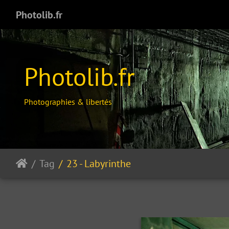
Photolib.fr
Photolib.fr
Photographies & libertés
Tag
23 - Labyrinthe