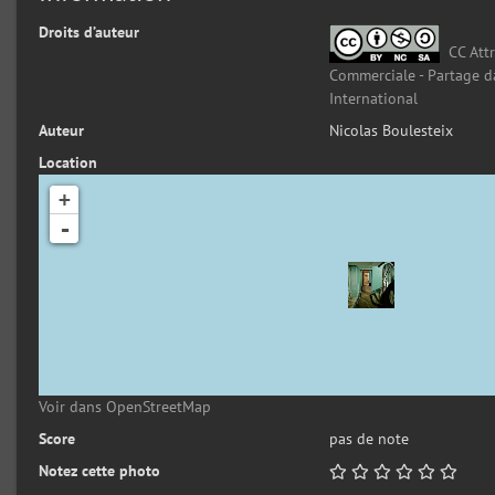
Droits d’auteur
CC Attr
Commerciale - Partage d
International
Auteur
Nicolas Boulesteix
Location
+
-
Voir dans OpenStreetMap
Score
pas de note
Notez cette photo