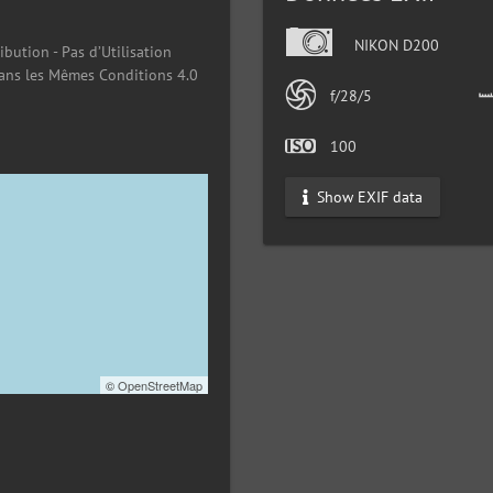
NIKON D200
ibution - Pas d’Utilisation
ans les Mêmes Conditions 4.0
f/28/5
100
Show EXIF data
©
OpenStreetMap