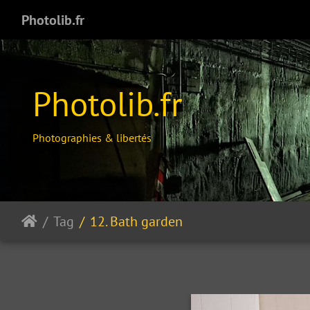
Photolib.fr
Photolib.fr
Photographies & libertés
Tag
12. Bath garden