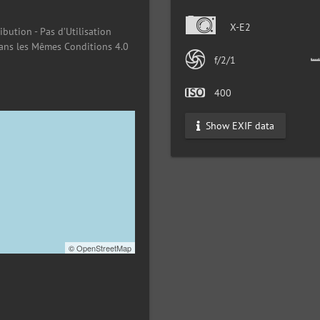
X-E2
ibution - Pas d’Utilisation
ans les Mêmes Conditions 4.0
f/2/1
400
Show EXIF data
©
OpenStreetMap