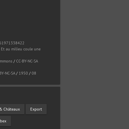
61971338422
/
Et au milieu coule une
Commons
/
CC-BY-NC-SA
BY-NC-SA
/
1950
/
08
& Châteaux
Export
rbex