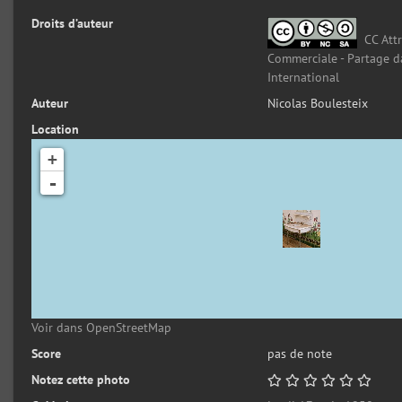
Droits d’auteur
CC Attr
Commerciale - Partage d
International
Auteur
Nicolas Boulesteix
Location
+
-
Voir dans OpenStreetMap
Score
pas de note
Notez cette photo