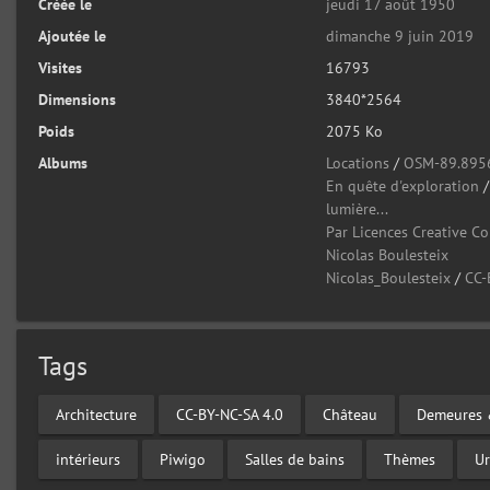
Créée le
jeudi 17 août 1950
Ajoutée le
dimanche 9 juin 2019
Visites
16793
Dimensions
3840*2564
Poids
2075 Ko
Albums
Locations
/
OSM-89.895
En quête d'exploration
lumière...
Par Licences Creative 
Nicolas Boulesteix
Nicolas_Boulesteix
/
CC-
Tags
Architecture
CC-BY-NC-SA 4.0
Château
Demeures 
intérieurs
Piwigo
Salles de bains
Thèmes
U