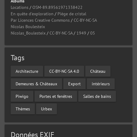
Albums
Locations
/
OSM-89.89561971338422
En quête d'exploration
/
Piège de cristal
Par Licences Creative Commons
/
CC-BY-NC-SA
Nicolas Boulesteix
Nicolas_Boulesteix
/
CC-BY-NC-SA
/
1949
/
05
Tags
Architecture
CC-BY-NC-SA 4.0
Château
Demeures & Châteaux
Export
intérieurs
Piwigo
Portes et fenêtres
Salles de bains
Thèmes
Urbex
Données EXIF