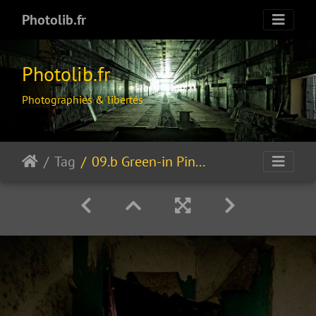
Photolib.fr
Photolib.fr
Photographies & libertés
Tag
09.b Green-in Pink Out Summer shades !