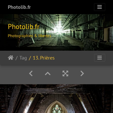
Photolib.fr
Photolib.fr
Photographies & libertés
Tag
13. Prières