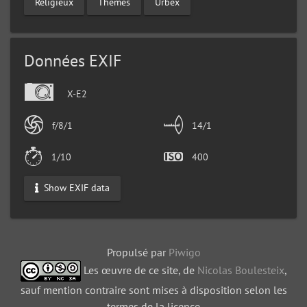
Religieux
Thèmes
Urbex
Données EXIF
X-E2
f/8/1
14/1
1/10
400
Show EXIF data
Propulsé par
Piwigo
Les œuvre de ce site, de
Nicolas Boulesteix
,
sauf mention contraire sont mises à disposition selon les
termes de la licence