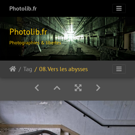
Photolib.fr
Photolib.fr
Photographies & libertés
Tag
08. Vers les abysses