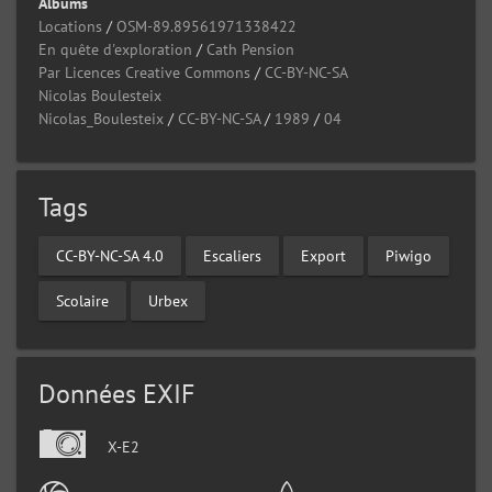
Albums
Locations
/
OSM-89.89561971338422
En quête d'exploration
/
Cath Pension
Par Licences Creative Commons
/
CC-BY-NC-SA
Nicolas Boulesteix
Nicolas_Boulesteix
/
CC-BY-NC-SA
/
1989
/
04
Tags
CC-BY-NC-SA 4.0
Escaliers
Export
Piwigo
Scolaire
Urbex
Données EXIF
X-E2