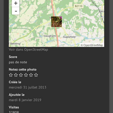
+
-
©
OpenStreetMap
Voir dans OpenStreetMap
Score
pas de note
Notez cette photo
Créée le
mercredi 31 juillet 2013
Ajoutée le
mardi 8 janvier 2019
Visites
32808