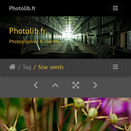
Photolib.fr
Photolib.fr
Photographies & libertés
Tag
Star seeds