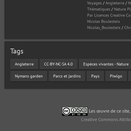
Voyages
/
Angleterre
/
N
Thématiques
/
Nature P
Par Licences Creative 
Nicolas Boulesteix
Nicolas_Boulesteix
/
Chr
Tags
Angleterre
CC-BY-NC-SA 4.0
Espèces vivantes - Nature
Nymans garden
Parcs et jardins
Pays
Piwigo
Les œuvre de ce site
Creative Commons Attribu