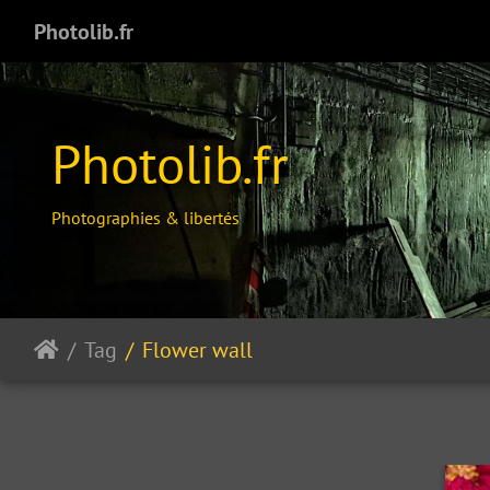
Photolib.fr
Photolib.fr
Photographies & libertés
Tag
Flower wall