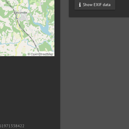
Show EXIF data
©
OpenStreetMap
61971338422