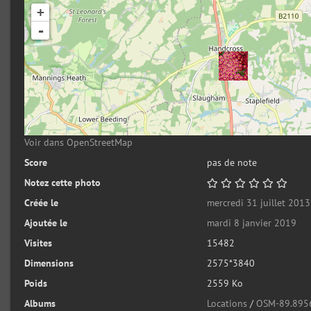
+
-
Voir dans OpenStreetMap
Score
pas de note
Notez cette photo
Créée le
mercredi 31 juillet 2013
Ajoutée le
mardi 8 janvier 2019
Visites
15482
Dimensions
2575*3840
Poids
2559 Ko
Albums
Locations
/
OSM-89.895