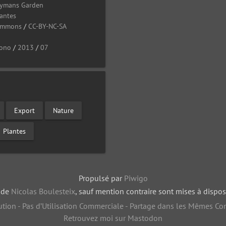
ymans Garden
lantes
Commons
/
CC-BY-NC-SA
ono
/
2013
/
07
Export
Nature
Plantes
Propulsé par
Piwigo
, de
Nicolas Boulesteix
, sauf mention contraire sont mises à dispos
tion - Pas d’Utilisation Commerciale - Partage dans les Mêmes Con
Retrouvez moi sur Mastodon