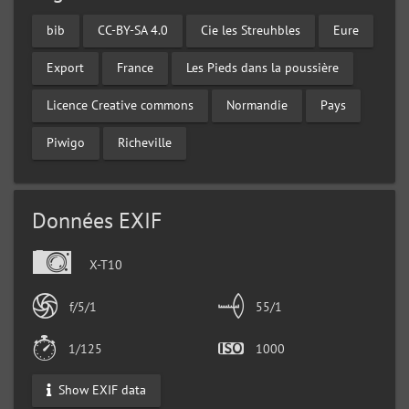
bib
CC-BY-SA 4.0
Cie les Streuhbles
Eure
Export
France
Les Pieds dans la poussière
Licence Creative commons
Normandie
Pays
Piwigo
Richeville
Données EXIF
X-T10
f/5/1
55/1
1/125
1000
Show EXIF data