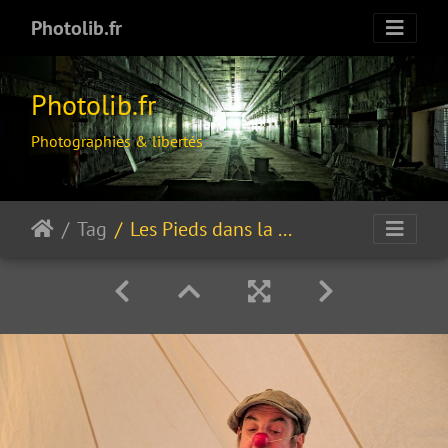
Photolib.fr
Photolib.fr
Photographies & libertés
Tag
Les Pieds dans la PousSière