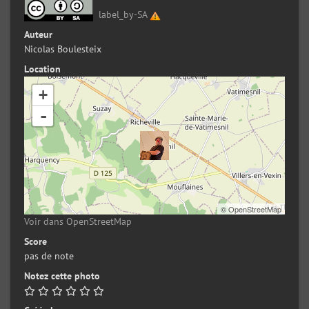
label_by-SA
Auteur
Nicolas Boulesteix
Location
+
-
©
OpenStreetMap
Voir dans OpenStreetMap
Score
pas de note
Notez cette photo