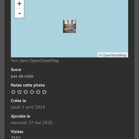
+
-
©
OpenStreetMap
Voir dans OpenStreetMap
Score
pas de note
Notez cette photo
Créée le
jeudi 3 avril 2014
Ajoutée le
mercredi 27 mai 2020
Visites
7552