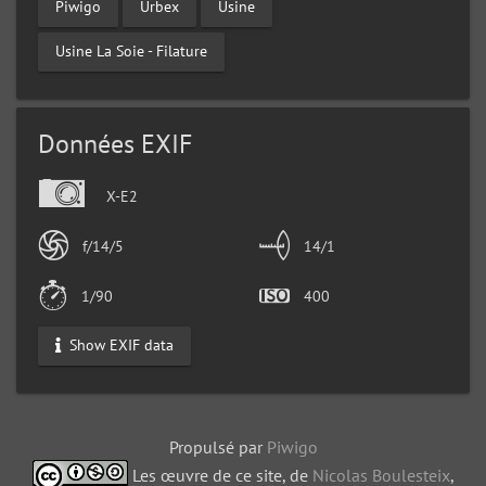
Piwigo
Urbex
Usine
Usine La Soie - Filature
Données EXIF
X-E2
f/14/5
14/1
1/90
400
Show EXIF data
Propulsé par
Piwigo
Les œuvre de ce site, de
Nicolas Boulesteix
,