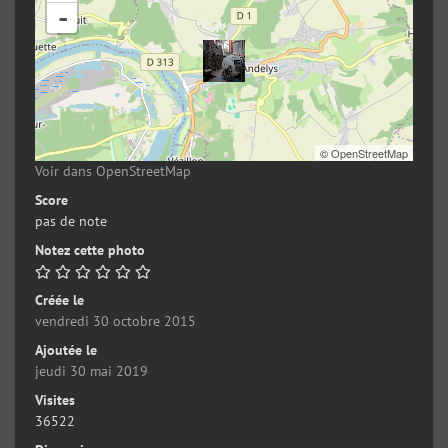
-
©
OpenStreetMap
Voir dans OpenStreetMap
Score
pas de note
Notez cette photo
Créée le
vendredi 30 octobre 2015
Ajoutée le
jeudi 30 mai 2019
Visites
36522