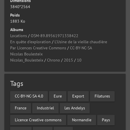
Dimensions
3840*2564
Poids
1883 Ko
Albums
Locations
/
OSM-89.89561971338422
En quête d'exploration
/
L'Usine de la vieille chaudière
Par Licences Creative Commons
/
CC-BY-NC-SA
Nicolas Boulesteix
Nicolas_Boulesteix
/
Chrono
/
2015
/
10
Tags
CC-BY-NC-SA 4.0
Eure
Export
Filatures
France
Industriel
Les Andelys
Licence Creative commons
Normandie
Pays