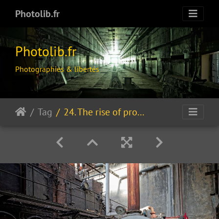
Photolib.fr
Photolib.fr
Photographies & libertés
Tag
24. The rise of progress