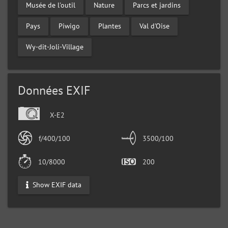
Musée de l'outil
Nature
Parcs et jardins
Pays
Piwigo
Plantes
Val d'Oise
Wy-dit-Joli-Village
Données EXIF
X-E2
f/400/100
3500/100
10/8000
200
Show EXIF data