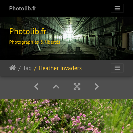
Photolib.fr
Photolib.fr
Photographies & libertés
Tag
Heather invaders