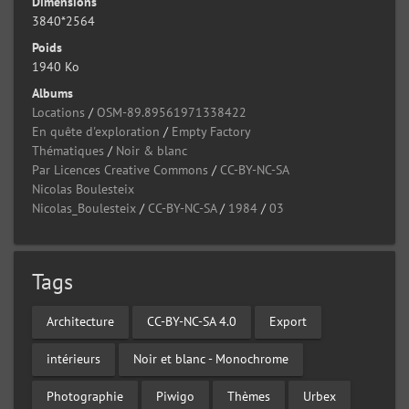
Dimensions
3840*2564
Poids
1940 Ko
Albums
Locations
/
OSM-89.89561971338422
En quête d'exploration
/
Empty Factory
Thématiques
/
Noir & blanc
Par Licences Creative Commons
/
CC-BY-NC-SA
Nicolas Boulesteix
Nicolas_Boulesteix
/
CC-BY-NC-SA
/
1984
/
03
Tags
Architecture
CC-BY-NC-SA 4.0
Export
intérieurs
Noir et blanc - Monochrome
Photographie
Piwigo
Thèmes
Urbex