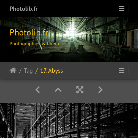
Photolib.fr
Photolib.fr
Photographies & libertés
Tag
17. Abyss