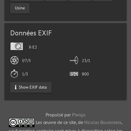
Usine
Données EXIF
X-E2
f/7/5
23/1
1/3
800
Show EXIF data
Propulsé par
Piwigo
Les œuvre de ce site, de
Nicolas Boulesteix
,
sauf mention contraire sont mises à disposition selon les