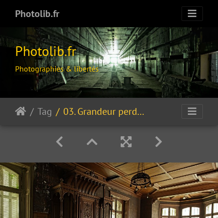
Photolib.fr
Photolib.fr
Photographies & libertés
Tag
03. Grandeur perdue