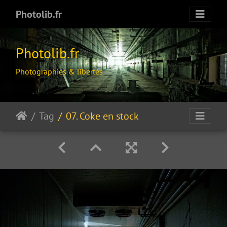
Photolib.fr
Photolib.fr
Photographies & libertés
Tag
07. Coke en stock