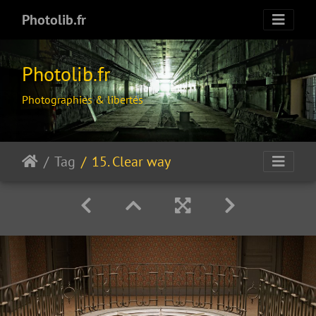
Photolib.fr
Photolib.fr
Photographies & libertés
Tag
15. Clear way