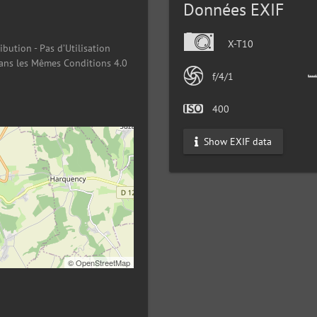
Données EXIF
X-T10
ibution - Pas d’Utilisation
ans les Mêmes Conditions 4.0
f/4/1
400
Show EXIF data
©
OpenStreetMap