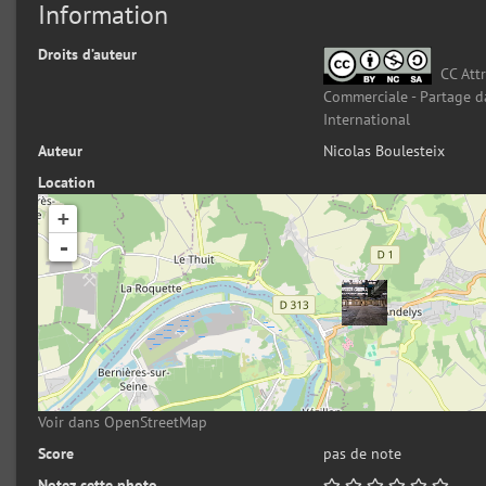
Information
Droits d’auteur
CC Attr
Commerciale - Partage d
International
Auteur
Nicolas Boulesteix
Location
+
-
Voir dans OpenStreetMap
Score
pas de note
Notez cette photo