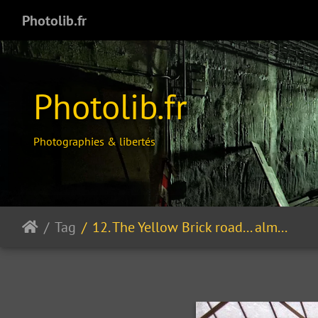
Photolib.fr
Photolib.fr
Photographies & libertés
Tag
12. The Yellow Brick road... almost / La route de briques jaunes