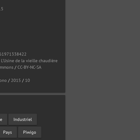
15
61971338422
/
L'Usine de la vieille chaudière
Commons
/
CC-BY-NC-SA
ono
/
2015
/
10
ce
Industriel
Pays
Piwigo