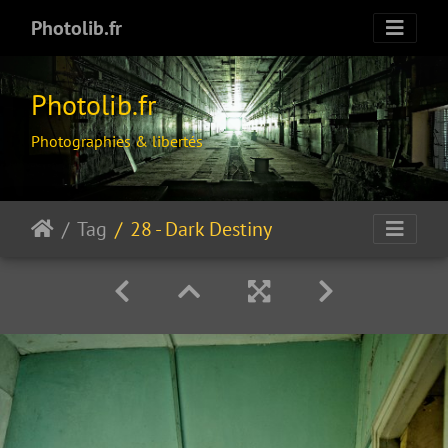
Photolib.fr
Photolib.fr
Photographies & libertés
Tag
28 - Dark Destiny