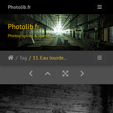
Photolib.fr
Photolib.fr
Photographies & libertés
Tag
11. Eau lourde...