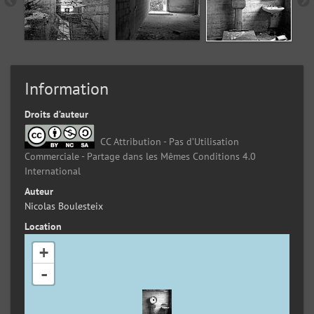
Information
Droits d’auteur
CC Attribution - Pas d’Utilisation
Commerciale - Partage dans les Mêmes Conditions 4.0
International
Auteur
Nicolas Boulesteix
Location
+
-