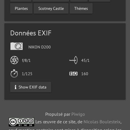
Plantes
Scotney Castle
Thèmes
Données EXIF
NIKON D200
f/8/1
45/1
1/125
160
Show EXIF data
Propulsé par
Piwigo
Les œuvre de ce site, de
Nicolas Boulesteix
,