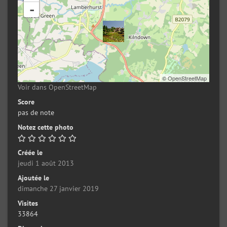
-
©
OpenStreetMap
Voir dans OpenStreetMap
Score
pas de note
Notez cette photo
Créée le
jeudi 1 août 2013
Ajoutée le
dimanche 27 janvier 2019
Visites
33864