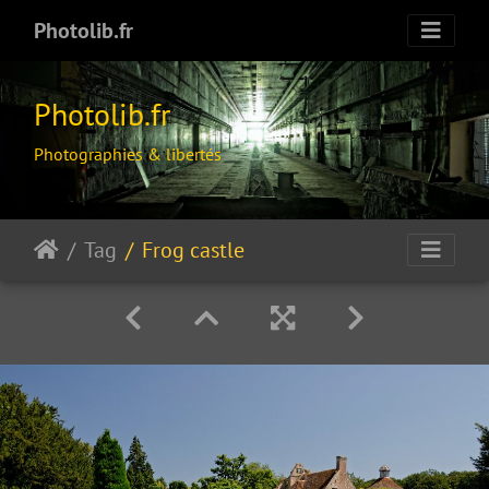
Photolib.fr
Photolib.fr
Photographies & libertés
Tag
Frog castle