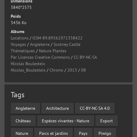
Dimensions
3840*2575
Poids
3436 Ko
Albums
Locations
/
OSM-89.89561971338422
Voyages
/
Angleterre
/
Scotney Castle
Thématiques
/
Nature Plantes
Par Licences Creative Commons
/
CC-BY-NC-SA
Nicolas Boulesteix
Nicolas_Boulesteix
/
Chrono
/
2013
/
08
Tags
Angleterre
Architecture
CC-BY-NC-SA 4.0
Château
Espèces vivantes - Nature
Export
Nature
Parcs et jardins
Pays
Piwigo