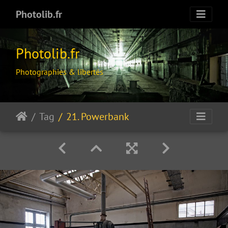
Photolib.fr
Photolib.fr
Photographies & libertés
Tag
21. Powerbank