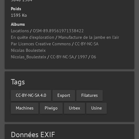
Poids
1595 Ko
Albums
Locations
/
OSM-89.89561971338422
En quête d'exploration
/
Manufacture de la jambe en l'air
Par Licences Creative Commons
/
CC-BY-NC-SA
Nicolas Boulesteix
Nicolas_Boulesteix
/
CC-BY-NC-SA
/
1997
/
06
Tags
CC-BY-NC-SA 4.0
Export
Filatures
Machines
Piwigo
Urbex
Usine
Données EXIF