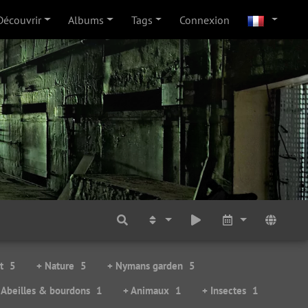
Découvrir
Albums
Tags
Connexion
t
5
+ Nature
5
+ Nymans garden
5
 Abeilles & bourdons
1
+ Animaux
1
+ Insectes
1