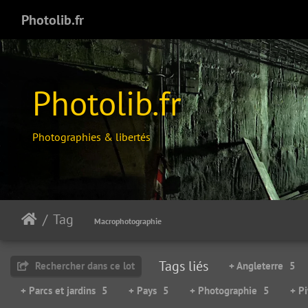
Photolib.fr
Photolib.fr
Photographies & libertés
Tag
Honey delight
Macrophotographie
57098 visites
Tags liés
Rechercher dans ce lot
+ Angleterre
5
+ Parcs et jardins
5
+ Pays
5
+ Photographie
5
+ P