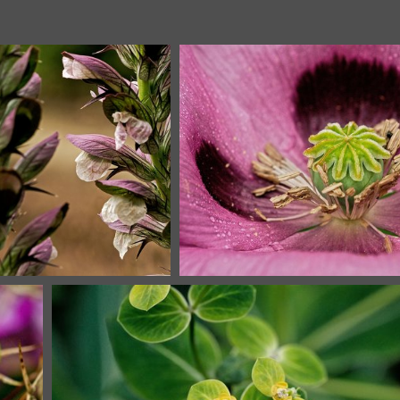
Twin flowers
24846 visites