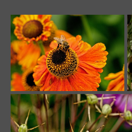
Star seeds
32874 visites