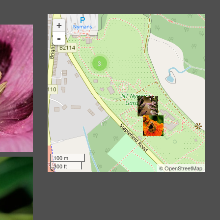
+
-
3
100 m
300 ft
©
OpenStreetMap