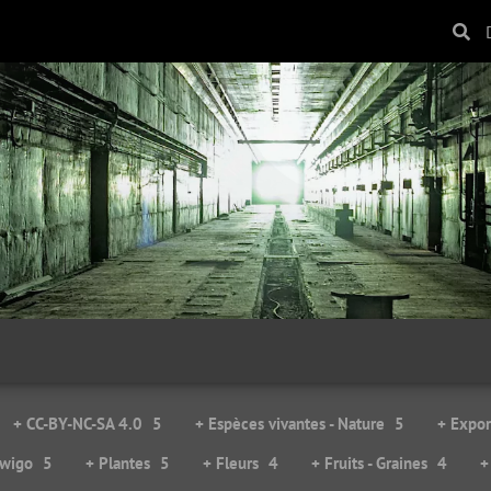
Purple raincoats...
Sensuality
31824 visites
30261 visites
+ CC-BY-NC-SA 4.0
5
+ Espèces vivantes - Nature
5
+ Expor
iwigo
5
+ Plantes
5
+ Fleurs
4
+ Fruits - Graines
4
+