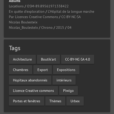
Albums
Locations
/
OSM-89.89561971338422
En quête d'exploration
/
L'Hôpital de la longue marche
Par Licences Creative Commons
/
CC-BY-NC-SA
Nicolas Boulesteix
Nicolas_Boulesteix
/
Chrono
/
2015
/
04
Tags
Architecture
Boutik'art
CC-BY-NC-SA 4.0
Chambres
Export
Expositions
Hopitaux abandonnés
intérieurs
Licence Creative commons
Piwigo
Portes et fenêtres
Thèmes
Urbex