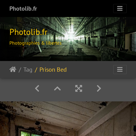
Photolib.fr
Photolib.fr
Photographies & libertés
Tag
Prison Bed