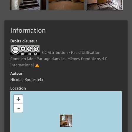
Information
Droits d’auteur
CC Attribution - Pas d’Utilisation
Commerciale - Partage dans les Mêmes Conditions 4.0
International
Auteur
Nicolas Boulesteix
Location
+
-