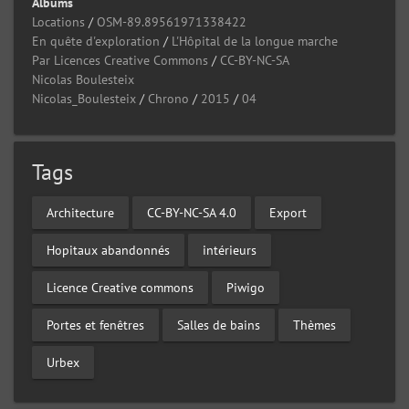
Albums
Locations
/
OSM-89.89561971338422
En quête d'exploration
/
L'Hôpital de la longue marche
Par Licences Creative Commons
/
CC-BY-NC-SA
Nicolas Boulesteix
Nicolas_Boulesteix
/
Chrono
/
2015
/
04
Tags
Architecture
CC-BY-NC-SA 4.0
Export
Hopitaux abandonnés
intérieurs
Licence Creative commons
Piwigo
Portes et fenêtres
Salles de bains
Thèmes
Urbex