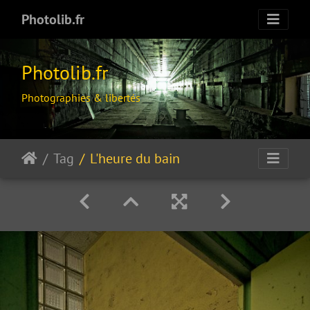
Photolib.fr
Photolib.fr
Photographies & libertés
Tag
L'heure du bain