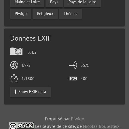
Maine et Loire
Pays
Pays de la Loire
Piwigo
Religieux
Thèmes
Données EXIF
X-E2
f/7/5
35/1
1/1800
400
Show EXIF data
Propulsé par
Piwigo
Les œuvre de ce site, de
Nicolas Boulesteix
,