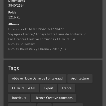
Dimensions
3840*2564
Poids
1216 Ko
Albums
Locations
/
OSM-89.89561971338422
Voyages
/
France
/
Abbaye Notre Dame de Fontevraud
Par Licences Creative Commons
/
CC-BY-NC-SA
Nicolas Boulesteix
Nicolas_Boulesteix
/
Chrono
/
2015
/
07
Tags
Abbaye Notre Dame de Fontevraud
Architecture
CC-BY-NC-SA 4.0
Export
France
intérieurs
Licence Creative commons