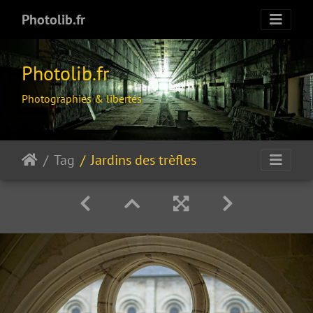
Photolib.fr
Photolib.fr
Photographies & libertés
Tag
Jardins des trèfles