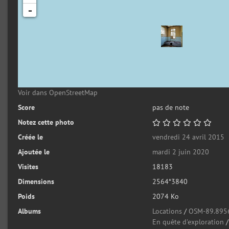
-
Voir dans OpenStreetMap
Score
pas de note
Notez cette photo
Créée le
vendredi 24 avril 2015
Ajoutée le
mardi 2 juin 2020
Visites
18183
Dimensions
2564*3840
Poids
2074 Ko
Albums
Locations
/
OSM-89.895
En quête d'exploration