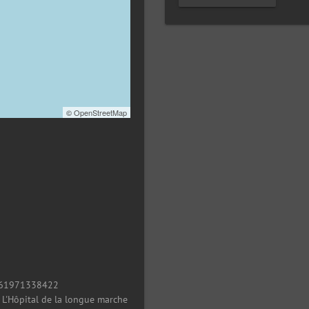
©
OpenStreetMap
61971338422
/
L'Hôpital de la longue marche