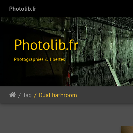
Photolib.fr
Photolib.fr
Photographies & libertés
Tag
Dual bathroom