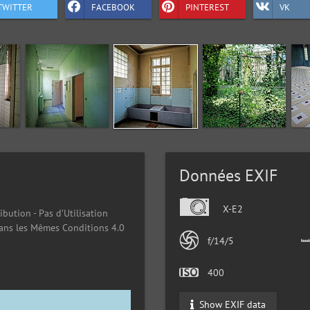
TWITTER
FACEBOOK
PINTEREST
VK
Données EXIF
X-E2
ibution - Pas d’Utilisation
ans les Mêmes Conditions 4.0
f/14/5
400
Show EXIF data