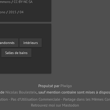
Commons
/
CC-BY-NC-SA
ono
/
2015
/
04
bandonnés
intérieurs
Salles de bains
Propulsé par
Piwigo
, de
Nicolas Boulesteix
, sauf mention contraire sont mises à dispos
tion - Pas d’Utilisation Commerciale - Partage dans les Mêmes Con
Retrouvez moi sur Mastodon