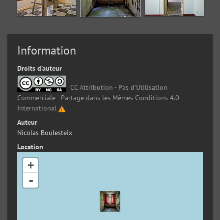
Information
Droits d’auteur
CC Attribution - Pas d’Utilisation
Commerciale - Partage dans les Mêmes Conditions 4.0
International
Auteur
Nicolas Boulesteix
Location
+
-