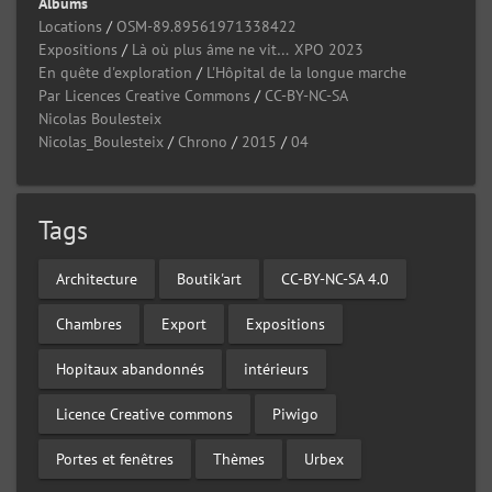
Albums
Locations
/
OSM-89.89561971338422
Expositions
/
Là où plus âme ne vit… XPO 2023
En quête d'exploration
/
L'Hôpital de la longue marche
Par Licences Creative Commons
/
CC-BY-NC-SA
Nicolas Boulesteix
Nicolas_Boulesteix
/
Chrono
/
2015
/
04
Tags
Architecture
Boutik'art
CC-BY-NC-SA 4.0
Chambres
Export
Expositions
Hopitaux abandonnés
intérieurs
Licence Creative commons
Piwigo
Portes et fenêtres
Thèmes
Urbex