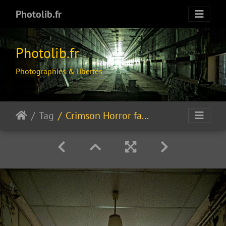
Photolib.fr
Photolib.fr
Photographies & libertés
Tag
Crimson Horror fantasy…