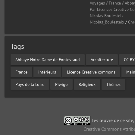
Voyages
/
France
/
Abba
Par Licences Creative 
Nicolas Boulesteix
Nicolas_Boulesteix
/
Chr
Tags
Abbaye Notre Dame de Fontevraud
Architecture
CC-BY
France
intérieurs
Licence Creative commons
Main
Pays de la Loire
Piwigo
Religieux
Thèmes
Les œuvre de ce site
Creative Commons Attribu