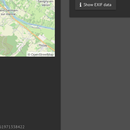
Show EXIF data
©
OpenStreetMap
61971338422