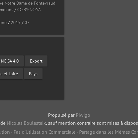
ye Notre Dame de Fontevraud
Commons
/
CC-BY-NC-SA
ono
/
2015
/
07
-NC-SA 4.0
Export
e et Loire
Pays
Propulsé par
Piwigo
, de
Nicolas Boulesteix
, sauf mention contraire sont mises à dispos
tion - Pas d’Utilisation Commerciale - Partage dans les Mêmes Con