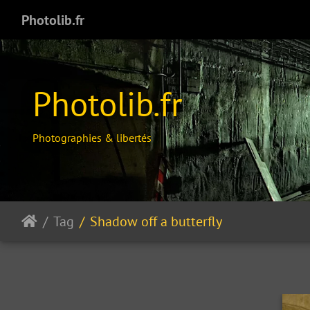
Photolib.fr
Photolib.fr
Photographies & libertés
Tag
Shadow off a butterfly