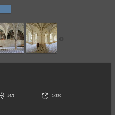
14/1
1/320