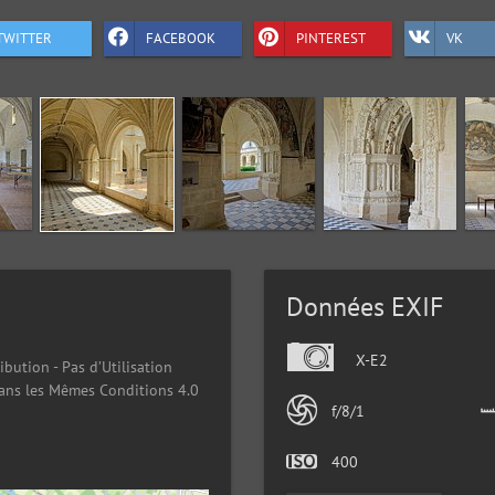
TWITTER
FACEBOOK
PINTEREST
VK
Données EXIF
X-E2
ibution - Pas d’Utilisation
ans les Mêmes Conditions 4.0
f/8/1
400