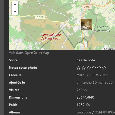
+
-
Voir dans OpenStreetMap
Score
pas de note
Notez cette photo
Créée le
mardi 7 juillet 2015
Ajoutée le
dimanche 10 mai 2020
Visites
24966
Dimensions
2564*3840
Poids
1932 Ko
Albums
Locations
/
OSM-89.895