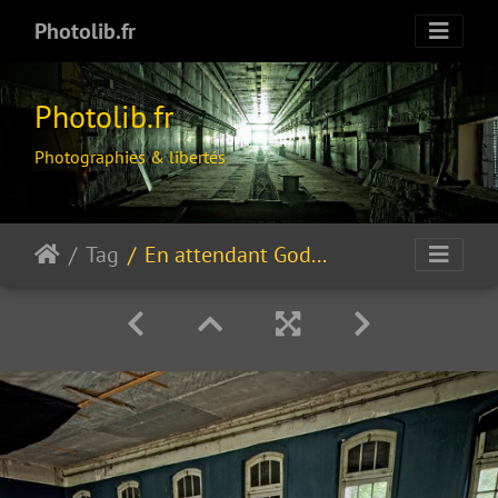
Photolib.fr
Photolib.fr
Photographies & libertés
Tag
En attendant Godot…