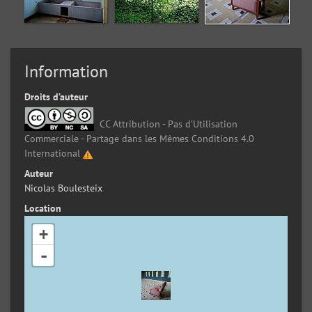
Information
Droits d’auteur
CC Attribution - Pas d’Utilisation
Commerciale - Partage dans les Mêmes Conditions 4.0
International
Auteur
Nicolas Boulesteix
Location
+
-