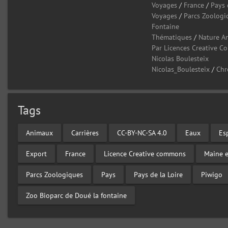
Voyages
/
France
/
Pays 
Voyages
/
Parcs Zoologi
Fontaine
Thématiques
/
Nature A
Par Licences Creative 
Nicolas Boulesteix
Nicolas_Boulesteix
/
Chr
Tags
Animaux
Carrières
CC-BY-NC-SA 4.0
Eaux
Es
Export
France
Licence Creative commons
Maine e
Parcs Zoologiques
Pays
Pays de la Loire
Piwigo
Zoo Bioparc de Doué la fontaine