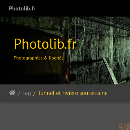
Photolib.fr
Photolib.fr
Photographies & libertés
Tag
Tunnel et rivière souterraine