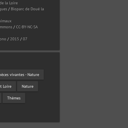
de la Loire
ques
/
Bioparc de Doué la
nimaux
Commons
/
CC-BY-NC-SA
ono
/
2015
/
07
pèces vivantes - Nature
t Loire
Nature
Thèmes