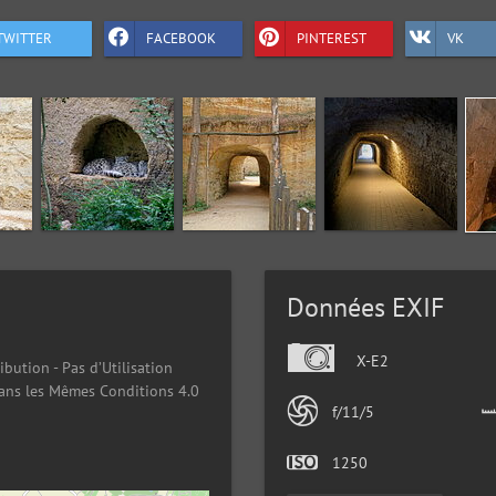
TWITTER
FACEBOOK
PINTEREST
VK
Données EXIF
X-E2
ibution - Pas d’Utilisation
ans les Mêmes Conditions 4.0
f/11/5
1250