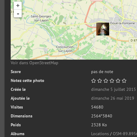
+
-
Voir dans OpenStreetMap
Score
pas de note
Notez cette photo
Créée le
dimanche 5 juillet 2015
Ajoutée le
dimanche 26 mai 2019
Visites
54680
Dimensions
2564*3840
Poids
2328 Ko
Albums
Locations
/
OSM-89.895