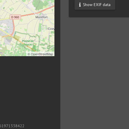
Show EXIF data
©
OpenStreetMap
61971338422