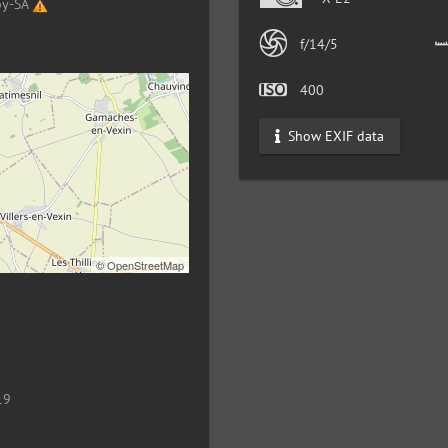
by-SA
f/14/5
400
Show EXIF data
©
OpenStreetMap
19