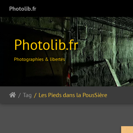
Photolib.fr
Photolib.fr
Photographies & libertés
Tag
Les Pieds dans la PousSière