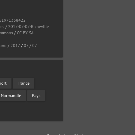
61971338422
les
/
2017-07-07-Richeville
Commons
/
CC-BY-SA
ono
/
2017
/
07
/
07
port
France
Normandie
Pays