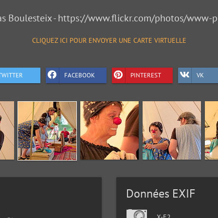
as Boulesteix - https://www.flickr.com/photos/www-p
CLIQUEZ ICI POUR ENVOYER UNE CARTE VIRTUELLE
TWITTER
FACEBOOK
PINTEREST
VK
Données EXIF
X-E2