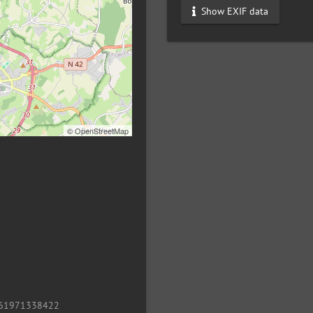
Show EXIF data
©
OpenStreetMap
61971338422