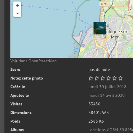
+
-
Voir dans OpenStreetMap
Score
pas de note
Notez cette photo
Créée le
lundi 30 juillet 2018
Ajoutée le
mardi 14 avril 2020
Visites
83456
Dimensions
3840*2563
Poids
2583 Ko
Albums
Locations
/
OSM-89.895