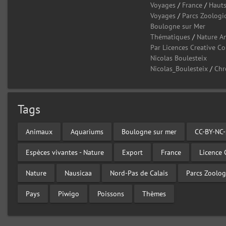
Voyages
/
France
/
Hauts
Voyages
/
Parcs Zoologi
Boulogne sur Mer
Thématiques
/
Nature A
Par Licences Creative 
Nicolas Boulesteix
Nicolas_Boulesteix
/
Chr
Tags
Animaux
Aquariums
Boulogne sur mer
CC-BY-NC-
Espèces vivantes - Nature
Export
France
Licence
Nature
Nausicaa
Nord-Pas de Calais
Parcs Zoolo
Pays
Piwigo
Poissons
Thèmes