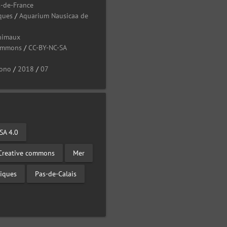
-de-France
ques
/
Aquarium Nausicaa de
nimaux
Commons
/
CC-BY-NC-SA
ono
/
2018
/
07
SA 4.0
 Creative commons
Mer
giques
Pas-de-Calais