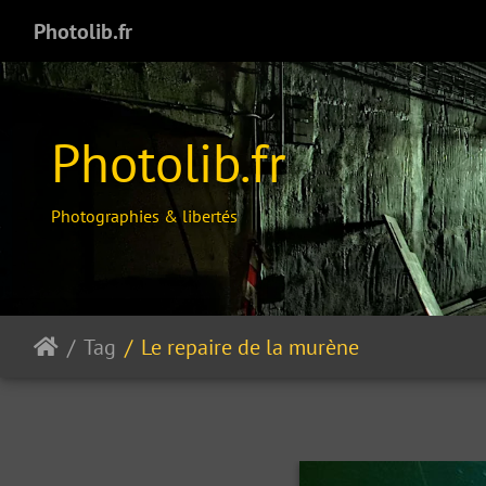
Photolib.fr
Photolib.fr
Photographies & libertés
Tag
Le repaire de la murène