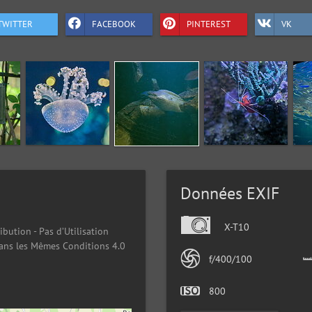
TWITTER
FACEBOOK
PINTEREST
VK
Données EXIF
X-T10
ibution - Pas d’Utilisation
ans les Mêmes Conditions 4.0
f/400/100
800