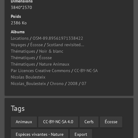
Dimensions
3840*2570
Poids
2386 Ko
Albums
Locations
/
OSM-89.89561971338422
Voyages
/
Écosse
/
Scotland revisited...
Thématiques
/
Noir & blanc
Thématiques
/
Écosse
Thématiques
/
Nature Animaux
Par Licences Creative Commons
/
CC-BY-NC-SA
Nicolas Boulesteix
Nicolas_Boulesteix
/
Chrono
/
2008
/
07
Tags
Animaux
CC-BY-NC-SA 4.0
Cerfs
Écosse
Espèces vivantes - Nature
Export