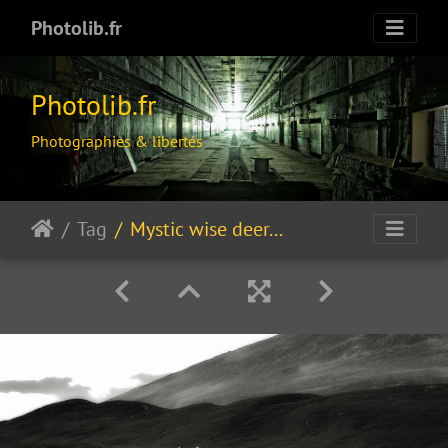
Photolib.fr
Photolib.fr
Photographies & libertés
Tag
Mystic wise deer...