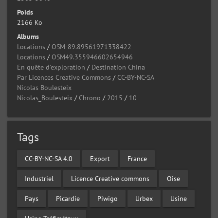
Poids
2166 Ko
Albums
Locations
/
OSM-89.89561971338422
Locations
/
OSM49.355946602654946
En quête d'exploration
/
Destination China
Par Licences Creative Commons
/
CC-BY-NC-SA
Nicolas Boulesteix
Nicolas_Boulesteix
/
Chrono
/
2015
/
10
Tags
CC-BY-NC-SA 4.0
Export
France
Industriel
Licence Creative commons
Oise
Pays
Picardie
Piwigo
Urbex
Usine