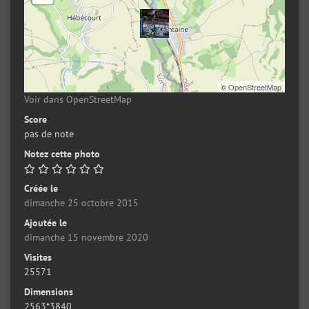
©
OpenStreetMap
Voir dans OpenStreetMap
Score
pas de note
Notez cette photo
Créée le
dimanche 25 octobre 2015
Ajoutée le
dimanche 15 novembre 2020
Visites
25571
Dimensions
2563*3840