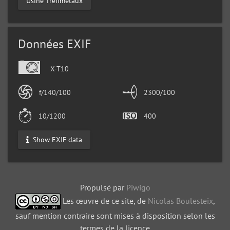
Usine Tréfimétaux
Données EXIF
X-T10
f/140/100
2300/100
10/1200
400
Show EXIF data
Propulsé par
Piwigo
Les œuvre de ce site, de
Nicolas Boulesteix
,
sauf mention contraire sont mises à disposition selon les
termes de la licence