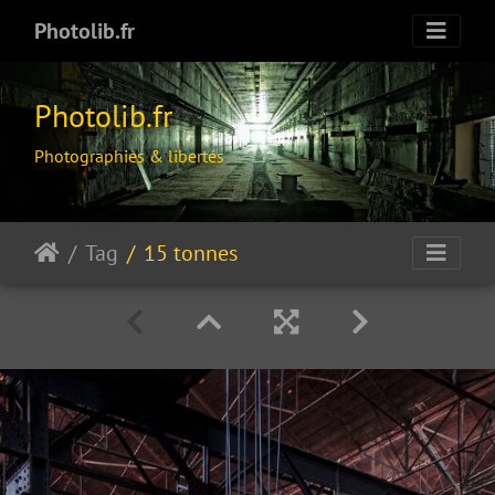
Photolib.fr
Photolib.fr
Photographies & libertés
Tag
15 tonnes