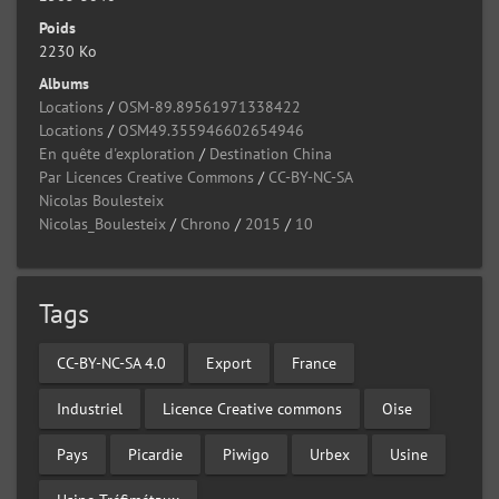
Poids
2230 Ko
Albums
Locations
/
OSM-89.89561971338422
Locations
/
OSM49.355946602654946
En quête d'exploration
/
Destination China
Par Licences Creative Commons
/
CC-BY-NC-SA
Nicolas Boulesteix
Nicolas_Boulesteix
/
Chrono
/
2015
/
10
Tags
CC-BY-NC-SA 4.0
Export
France
Industriel
Licence Creative commons
Oise
Pays
Picardie
Piwigo
Urbex
Usine