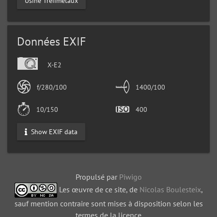
Usine Tréfimétaux
Données EXIF
X-E2
f/280/100
1400/100
10/150
400
Show EXIF data
Propulsé par
Piwigo
Les œuvre de ce site, de
Nicolas Boulesteix
,
sauf mention contraire sont mises à disposition selon les
termes de la licence