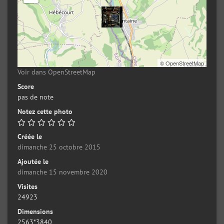
©
OpenStreetMap
Voir dans OpenStreetMap
Score
pas de note
Notez cette photo
Créée le
dimanche 25 octobre 2015
Ajoutée le
dimanche 15 novembre 2020
Visites
24923
Dimensions
2563*3840