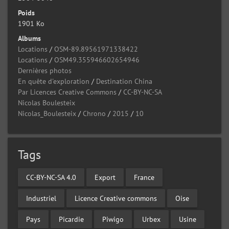
Poids
1901 Ko
Albums
Locations
/
OSM-89.89561971338422
Locations
/
OSM49.355946602654946
Dernières photos
En quête d'exploration
/
Destination China
Par Licences Creative Commons
/
CC-BY-NC-SA
Nicolas Boulesteix
Nicolas_Boulesteix
/
Chrono
/
2015
/
10
Tags
CC-BY-NC-SA 4.0
Export
France
Industriel
Licence Creative commons
Oise
Pays
Picardie
Piwigo
Urbex
Usine