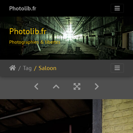
Photolib.fr
Photolib.fr
Photographies & libertés
Tag
Saloon