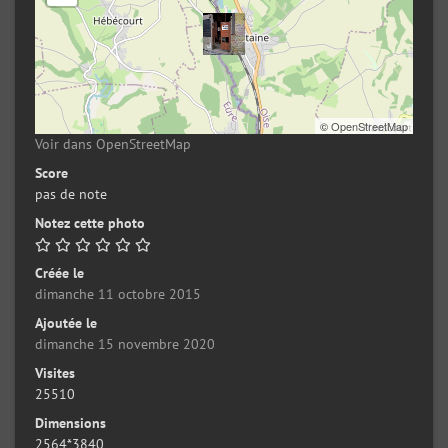
©
OpenStreetMap
Voir dans OpenStreetMap
Score
pas de note
Notez cette photo
Créée le
dimanche 11 octobre 2015
Ajoutée le
dimanche 15 novembre 2020
Visites
25510
Dimensions
2564*3840