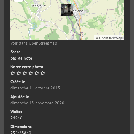
©
OpenStreetMap
Voir dans OpenStreetMap
Score
pas de note
Notez cette photo
Créée le
dimanche 11 octobre 2015
Ajoutée le
dimanche 15 novembre 2020
Visites
24946
Dimensions
2564*3840