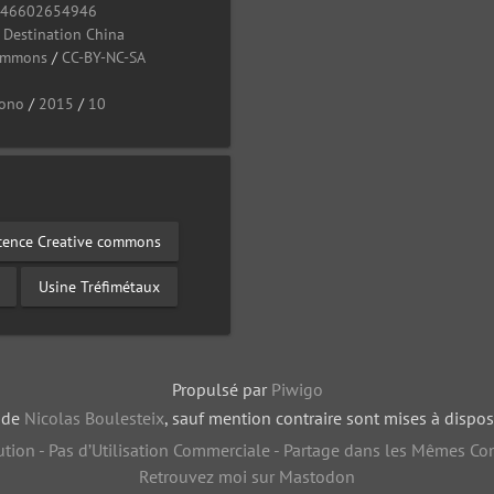
946602654946
/
Destination China
Commons
/
CC-BY-NC-SA
ono
/
2015
/
10
cence Creative commons
Usine Tréfimétaux
Propulsé par
Piwigo
, de
Nicolas Boulesteix
, sauf mention contraire sont mises à dispos
tion - Pas d’Utilisation Commerciale - Partage dans les Mêmes Con
Retrouvez moi sur Mastodon