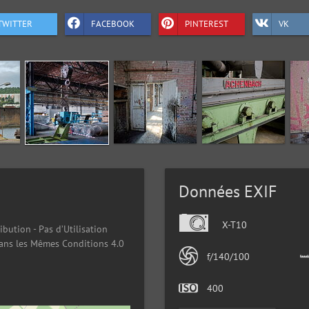
TWITTER
FACEBOOK
PINTEREST
VK
Données EXIF
X-T10
ibution - Pas d’Utilisation
ans les Mêmes Conditions 4.0
f/140/100
400