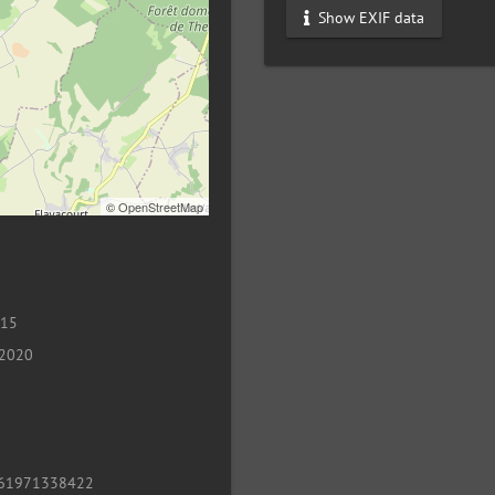
Show EXIF data
©
OpenStreetMap
015
 2020
61971338422