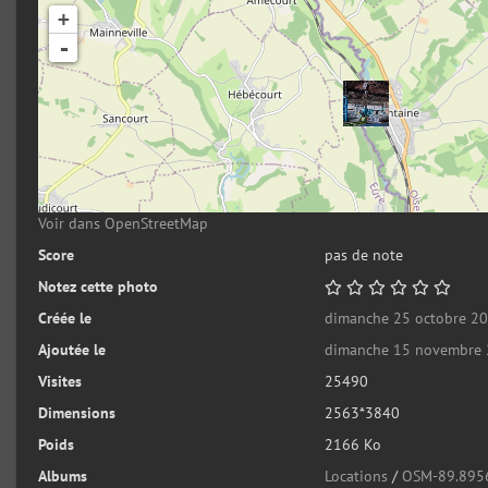
+
-
Voir dans OpenStreetMap
Score
pas de note
Notez cette photo
Créée le
dimanche 25 octobre 2
Ajoutée le
dimanche 15 novembre
Visites
25490
Dimensions
2563*3840
Poids
2166 Ko
Albums
Locations
/
OSM-89.895