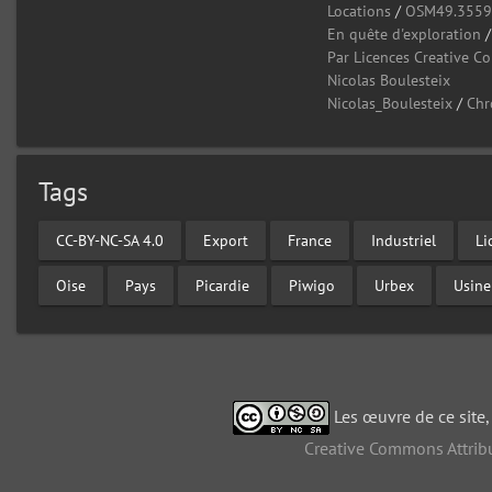
Locations
/
OSM49.355
En quête d'exploration
Par Licences Creative 
Nicolas Boulesteix
Nicolas_Boulesteix
/
Chr
Tags
CC-BY-NC-SA 4.0
Export
France
Industriel
Li
Oise
Pays
Picardie
Piwigo
Urbex
Usine
Les œuvre de ce site
Creative Commons Attribu