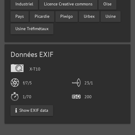
Industriel
Licence Creative commons
Oise
Pays
Picardie
Piwigo
Urbex
Usine
Usine Tréfimétaux
Données EXIF
X-T10
f/7/5
23/1
1/70
200
Show EXIF data