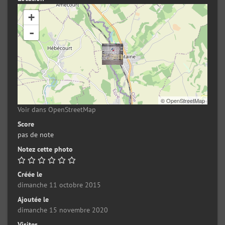
+
-
©
OpenStreetMap
Voir dans OpenStreetMap
Score
pas de note
Notez cette photo
Créée le
dimanche 11 octobre 2015
Ajoutée le
dimanche 15 novembre 2020
Visites