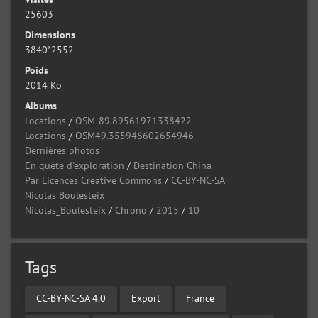
25603
Dimensions
3840*2552
Poids
2014 Ko
Albums
Locations
/
OSM-89.89561971338422
Locations
/
OSM49.355946602654946
Dernières photos
En quête d'exploration
/
Destination China
Par Licences Creative Commons
/
CC-BY-NC-SA
Nicolas Boulesteix
Nicolas_Boulesteix
/
Chrono
/
2015
/
10
Tags
CC-BY-NC-SA 4.0
Export
France