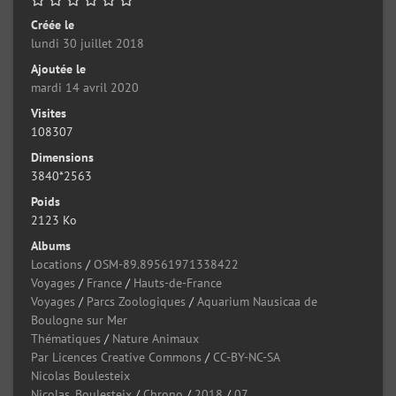
Créée le
lundi 30 juillet 2018
Ajoutée le
mardi 14 avril 2020
Visites
108307
Dimensions
3840*2563
Poids
2123 Ko
Albums
Locations
/
OSM-89.89561971338422
Voyages
/
France
/
Hauts-de-France
Voyages
/
Parcs Zoologiques
/
Aquarium Nausicaa de
Boulogne sur Mer
Thématiques
/
Nature Animaux
Par Licences Creative Commons
/
CC-BY-NC-SA
Nicolas Boulesteix
Nicolas_Boulesteix
/
Chrono
/
2018
/
07